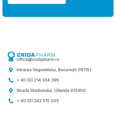
office@cridapharm.ro

Intrarea Vagonetului, București 061151

+ 40 (0) 214 304 399

Strada Stadionului, Oltenița 915400

+ 40 (0) 242 515 005
